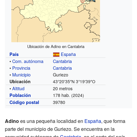
Adino
Ubicación de Adino en Cantabria
España
País
•
Com. autónoma
Cantabria
•
Provincia
Cantabria
•
Municipio
Guriezo
Ubicación
43°20′35″N
3°19′39″O
•
Altitud
20 metros
178 hab.
Población
(2024)
39780
Código postal
Adino
es una pequeña localidad en
España
, que forma
parte del municipio de Guriezo. Se encuentra en la
comunidad autónoma de
Cantabria
, en el norte del país.