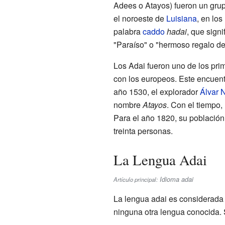
Adees o Atayos) fueron un gru
el noroeste de
Luisiana
, en los
palabra
caddo
hadai
, que sign
"Paraíso" o "hermoso regalo de
Los Adai fueron uno de los pri
con los europeos. Este encuent
año 1530, el explorador
Álvar 
nombre
Atayos
. Con el tiempo, 
Para el año 1820, su població
treinta personas.
La Lengua Adai
Idioma adai
Artículo principal:
La lengua adai es considerad
ninguna otra lengua conocida. 