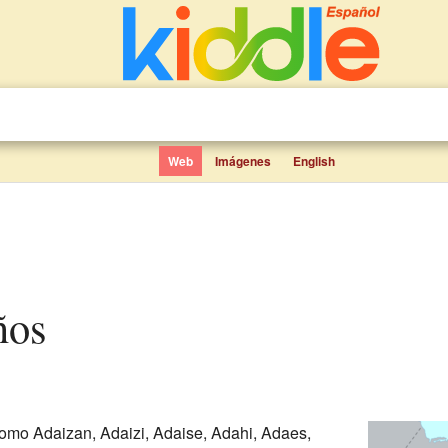
Web
Imágenes
English
ños
omo Adaizan, Adaizi, Adaise, Adahi, Adaes,