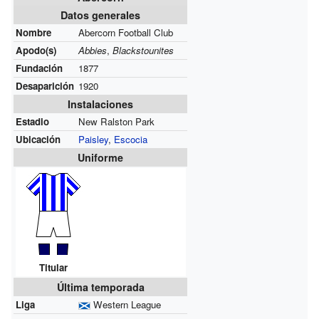
Datos generales
Nombre
Abercorn Football Club
Apodo(s)
Abbies
,
Blackstounites
Fundación
1877
Desaparición
1920
Instalaciones
Estadio
New Ralston Park
Ubicación
Paisley
,
Escocia
Uniforme
Titular
Última temporada
Liga
Western League