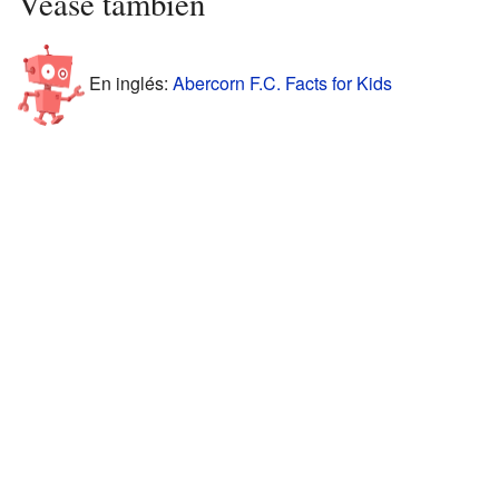
Véase también
En inglés:
Abercorn F.C. Facts for Kids