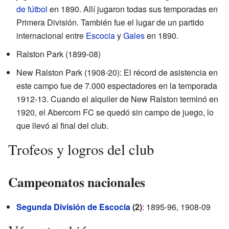
de fútbol
en 1890. Allí jugaron todas sus temporadas en
Primera División. También fue el lugar de un partido
internacional entre
Escocia
y
Gales
en 1890.
Ralston Park (1899-08)
New Ralston Park (1908-20): El récord de asistencia en
este campo fue de 7.000 espectadores en la temporada
1912-13. Cuando el alquiler de New Ralston terminó en
1920, el Abercorn FC se quedó sin campo de juego, lo
que llevó al final del club.
Trofeos y logros del club
Campeonatos nacionales
Segunda División de Escocia
(2)
: 1895-96, 1908-09