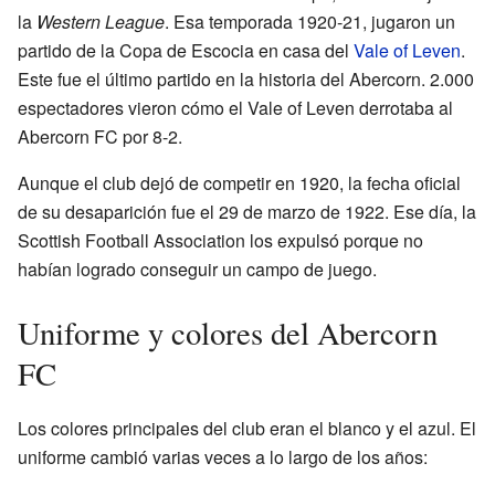
la
Western League
. Esa temporada 1920-21, jugaron un
partido de la Copa de Escocia en casa del
Vale of Leven
.
Este fue el último partido en la historia del Abercorn. 2.000
espectadores vieron cómo el Vale of Leven derrotaba al
Abercorn FC por 8-2.
Aunque el club dejó de competir en 1920, la fecha oficial
de su desaparición fue el 29 de marzo de 1922. Ese día, la
Scottish Football Association los expulsó porque no
habían logrado conseguir un campo de juego.
Uniforme y colores del Abercorn
FC
Los colores principales del club eran el blanco y el azul. El
uniforme cambió varias veces a lo largo de los años: