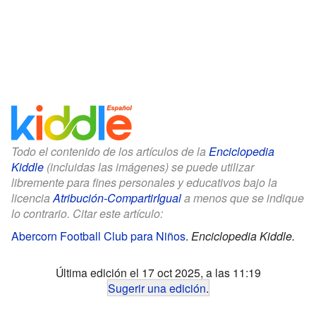
Todo el contenido de los artículos de la
Enciclopedia
Kiddle
(incluidas las imágenes) se puede utilizar
libremente para fines personales y educativos bajo la
licencia
Atribución-CompartirIgual
a menos que se indique
lo contrario. Citar este artículo:
Abercorn Football Club para Niños
.
Enciclopedia Kiddle.
Última edición el 17 oct 2025, a las 11:19
Sugerir una edición
.