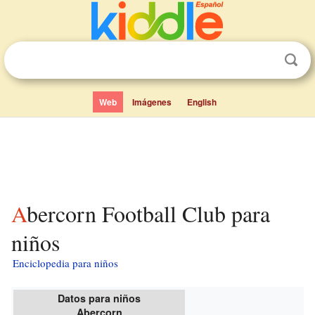
Web
Imágenes
English
Abercorn Football Club para
niños
Enciclopedia para niños
Datos para niños
Abercorn