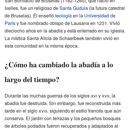
San Bonifacio de Bruselas (1182-1260), que nació en
Ixelles, fue un religioso de
Santa Gúdula
(la futura catedral
de Bruselas). Él enseñó
teología
en la
Universidad de
París
y fue nombrado obispo de Lausana en 1231. Vivió
dieciocho años en la abadía y está enterrado en su iglesia.
La mística Santa Alicia de Schaerbeek también vivió en
esta comunidad en la misma época.
¿Cómo ha cambiado la abadía a lo
largo del tiempo?
Durante las muchas guerras de los siglos
xvi
y
xvii
, la
abadía fue destruida. Sin embargo, fue reconstruida más
tarde en el siglo
xviii
, siguiendo el estilo francés que aún
conserva. El jardín con terrazas y los pequeños bosques
de árboles podados fueron recuperados y adaptados al