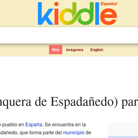
Web
Imágenes
English
unquera de Espadañedo) par
o pueblo en
España
. Se encuentra en la
dañedo, que forma parte del
municipio
de