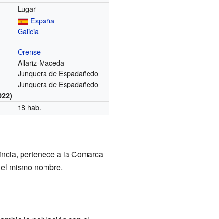
Lugar
España
Galicia
Orense
Allariz-Maceda
Junquera de Espadañedo
Junquera de Espadañedo
022)
18 hab.
vincia, pertenece a la Comarca
del mismo nombre.