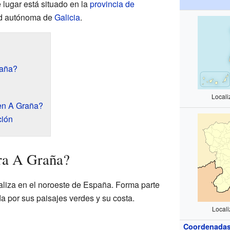
lugar está situado en la
provincia de
ad autónoma de
Galicia
.
raña?
Local
en A Graña?
ción
ra A Graña?
aliza en el noroeste de España. Forma parte
da por sus paisajes verdes y su costa.
Local
Coordenada