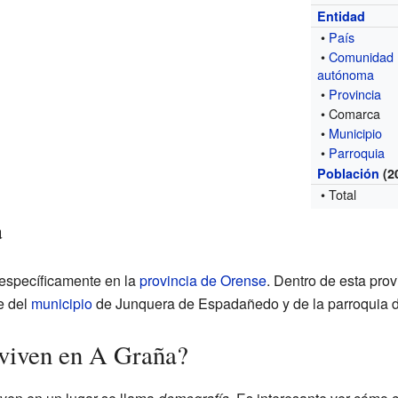
Entidad
•
País
•
Comunidad
autónoma
•
Provincia
• Comarca
•
Municipio
•
Parroquia
Población
(2
• Total
a
específicamente en la
provincia de Orense
. Dentro de esta pro
e del
municipio
de Junquera de Espadañedo y de la parroquia 
 viven en A Graña?