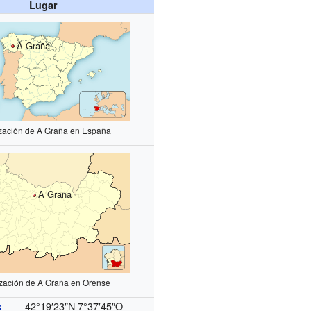
Lugar
A Graña
ización de A Graña en España
A Graña
ización de A Graña en Orense
42°19′23″N
7°37′45″O
s