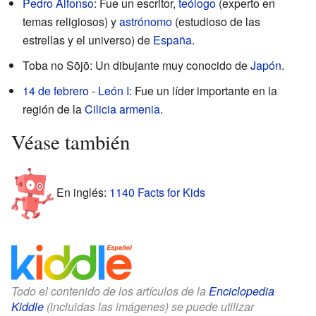
Pedro Alfonso
: Fue un escritor,
teólogo
(experto en
temas religiosos) y
astrónomo
(estudioso de las
estrellas y el universo) de
España
.
Toba no Sōjō: Un dibujante muy conocido de
Japón
.
14 de febrero
-
León I
: Fue un líder importante en la
región de la
Cilicia armenia
.
Véase también
En inglés:
1140 Facts for Kids
Todo el contenido de los artículos de la
Enciclopedia
Kiddle
(incluidas las imágenes) se puede utilizar