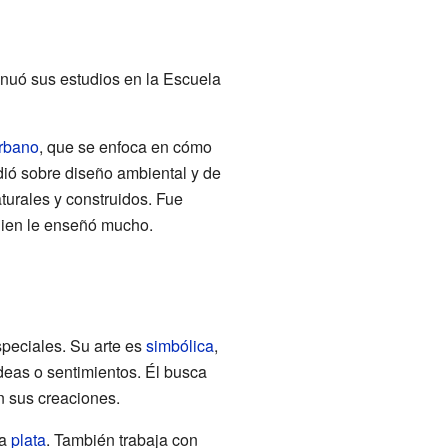
inuó sus estudios en la Escuela
rbano
, que se enfoca en cómo
dió sobre diseño ambiental y de
turales y construidos. Fue
uien le enseñó mucho.
peciales. Su arte es
simbólica
,
ideas o sentimientos. Él busca
en sus creaciones.
la
plata
. También trabaja con