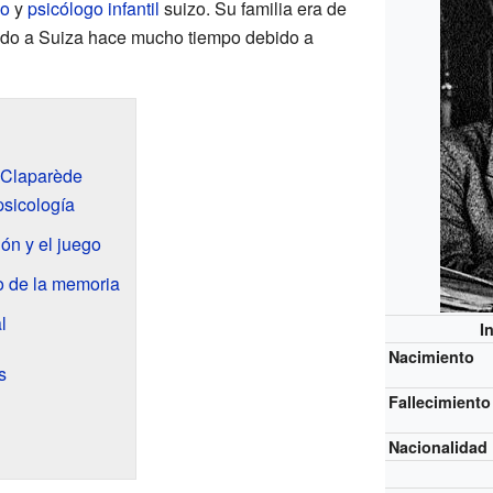
o
y
psicólogo infantil
suizo. Su familia era de
ado a Suiza hace mucho tiempo debido a
 Claparède
psicología
ón y el juego
o de la memoria
l
I
Nacimiento
s
Fallecimiento
Nacionalidad