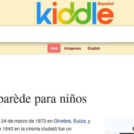
Web
Imágenes
English
parède para niños
l 24 de marzo de 1873 en
Ginebra
,
Suiza
, y
de 1940 en la misma ciudad) fue un