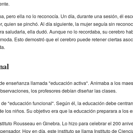
ente.
, pero ella no lo reconocía. Un día, durante una sesión, él esc
r, quien se pinchó. Al día siguiente, la mujer seguía sin recon
ra saludarla, ella dudó. Aunque no lo recordaba, su cerebro ha
oda. Esto demostró que el cerebro puede retener ciertas asoc
da.
nal
de enseñanza llamada "educación activa". Animaba a los maes
observaciones, los profesores debían diseñar las clases.
 de "educación funcional". Según él, la educación debe centrar
e los niños. Su objetivo era que la educación preparara a los es
stituto Rousseau en Ginebra. Lo hizo para celebrar el 200 anive
nsador. Hoy en día, este instituto se llama Instituto de Cienc