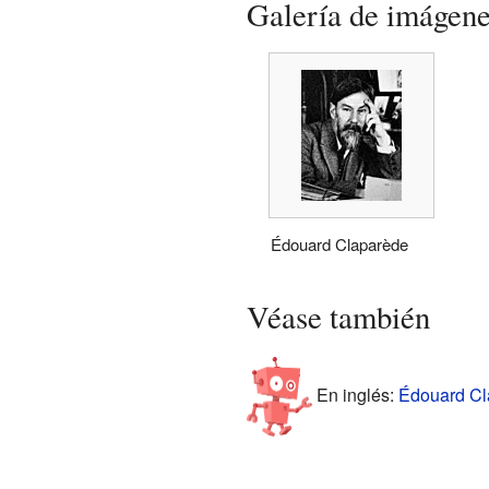
Galería de imágen
Édouard Claparède
Véase también
En inglés:
Édouard Cla