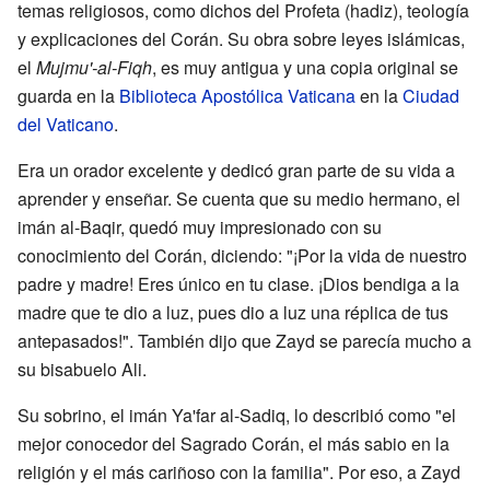
temas religiosos, como dichos del Profeta (hadiz), teología
y explicaciones del Corán. Su obra sobre leyes islámicas,
el
Mujmu'-al-Fiqh
, es muy antigua y una copia original se
guarda en la
Biblioteca Apostólica Vaticana
en la
Ciudad
del Vaticano
.
Era un orador excelente y dedicó gran parte de su vida a
aprender y enseñar. Se cuenta que su medio hermano, el
imán al-Baqir, quedó muy impresionado con su
conocimiento del Corán, diciendo: "¡Por la vida de nuestro
padre y madre! Eres único en tu clase. ¡Dios bendiga a la
madre que te dio a luz, pues dio a luz una réplica de tus
antepasados!". También dijo que Zayd se parecía mucho a
su bisabuelo Ali.
Su sobrino, el imán Ya'far al-Sadiq, lo describió como "el
mejor conocedor del Sagrado Corán, el más sabio en la
religión y el más cariñoso con la familia". Por eso, a Zayd