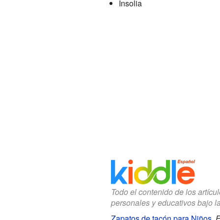
Insolia
Todo el contenido de los artícu
personales y educativos bajo l
Zapatos de tacón para Niños
.
E