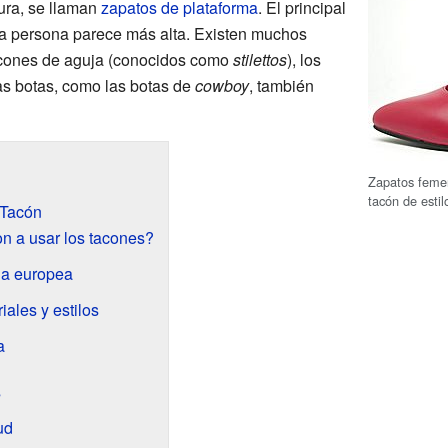
ura, se llaman
zapatos de plataforma
. El principal
la persona parece más alta. Existen muchos
tacones de aguja (conocidos como
stilettos
), los
as botas, como las botas de
cowboy
, también
Zapatos femen
tacón de esti
 Tacón
 a usar los tacones?
da europea
iales y estilos
a
s
ud