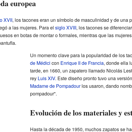
oda europea
lo XVII
, los tacones eran un símbolo de masculinidad y de una p
legó a las mujeres. Para el
siglo XVIII
, los tacones se diferenci
uesos en botas de montar o formales, mientras que las mujer
antufla.
Un momento clave para la popularidad de los ta
de Médici
con
Enrique II de Francia
, donde ella 
tarde, en 1660, un zapatero llamado Nicolás Les
rey
Luis XIV
. Este diseño pronto tuvo una versió
Madame de Pompadour
los usaron, dando nombre
pompadour".
Evolución de los materiales y est
Hasta la década de 1950, muchos zapatos se ha