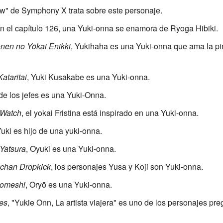
w" de Symphony X trata sobre este personaje.
en el capítulo 126, una Yuki-onna se enamora de Ryoga Hibiki.
ōnen no Yōkai Enikki
, Yukihaha es una Yuki-onna que ama la pint
ataritai
, Yuki Kusakabe es una Yuki-onna.
 de los jefes es una Yuki-Onna.
 Watch
, el yokai Fristina está inspirado en una Yuki-onna.
Yuki es hijo de una yuki-onna.
Yatsura
, Oyuki es una Yuki-onna.
-chan Dropkick
, los personajes Yusa y Koji son Yuki-onna.
domeshi
, Oryō es una Yuki-onna.
es
, "Yukie Onn, La artista viajera" es uno de los personajes pr