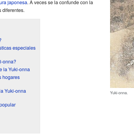
atura japonesa
. A veces se la confunde con la
 diferentes.
?
sticas especiales
i-onna?
e la Yuki-onna
s hogares
la Yuki-onna
Yuki-onna.
 popular