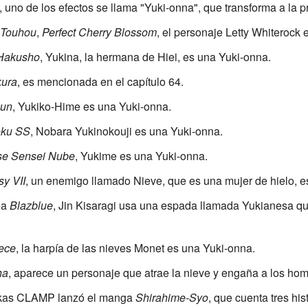
, uno de los efectos se llama "Yuki-onna", que transforma a la p
Touhou
,
Perfect Cherry Blossom
, el personaje Letty Whiterock 
Hakusho
, Yukina, la hermana de Hiei, es una Yuki-onna.
kura
, es mencionada en el capítulo 64.
kun
, Yukiko-Hime es una Yuki-onna.
ku SS
, Nobara Yukinokouji es una Yuki-onna.
se Sensei Nube
, Yukime es una Yuki-onna.
sy VII
, un enemigo llamado Nieve, que es una mujer de hielo, es
ea
Blazblue
, Jin Kisaragi usa una espada llamada Yukianesa qu
ece
, la harpía de las nieves Monet es una Yuki-onna.
ha
, aparece un personaje que atrae la nieve y engaña a los hom
akas CLAMP lanzó el manga
Shirahime-Syo
, que cuenta tres hi