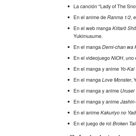
La canción "Lady of The Sno
En el anime de
Ranma 1/2
, 
En el web manga
Kiitarō Sh
Yukimusume.
En el manga
Demi-chan wa K
En el videojuego
NIOH
, uno
En el manga y anime
Yo-Kai
En el manga
Love Monster
, 
En el manga y anime
Urusei 
En el manga y anime
Jashin
En el anime
Kakuriyo no Ya
En el juego de rol
Broken Tal