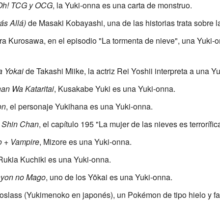
Oh! TCG y OCG
, la Yuki-onna es una carta de monstruo.
s Allá)
de Masaki Kobayashi, una de las historias trata sobre l
ra Kurosawa, en el episodio "La tormenta de nieve", una Yuki-o
a Yokai
de Takashi Miike, la actriz Rei Yoshii interpreta a una Y
an Wa Kataritai
, Kusakabe Yuki es una Yuki-onna.
on
, el personaje Yukihana es una Yuki-onna.
 Shin Chan
, el capítulo 195 "La mujer de las nieves es terroríf
o + Vampire
, Mizore es una Yuki-onna.
Rukia Kuchiki es una Yuki-onna.
hyon no Mago
, uno de los Yōkai es una Yuki-onna.
roslass (Yukimenoko en japonés), un Pokémon de tipo hielo y f