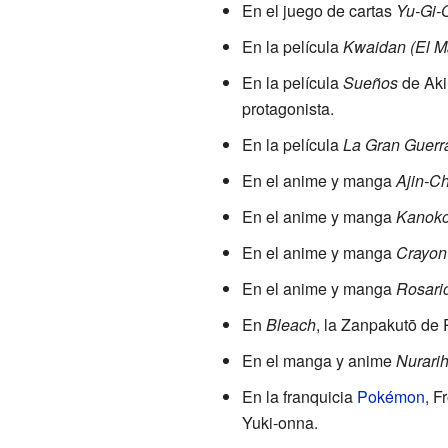
En el juego de cartas
Yu-Gi-
En la película
Kwaidan (El Má
En la película
Sueños
de Aki
protagonista.
En la película
La Gran Guerr
En el anime y manga
Ajin-Ch
En el anime y manga
Kanok
En el anime y manga
Crayon
En el anime y manga
Rosari
En
Bleach
, la Zanpakutō de 
En el manga y anime
Nurari
En la franquicia
Pokémon
, F
Yuki-onna.