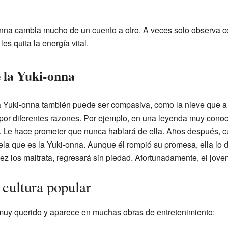
onna cambia mucho de un cuento a otro. A veces solo observa 
es quita la energía vital.
e la Yuki-onna
la Yuki-onna también puede ser compasiva, como la nieve que 
as por diferentes razones. Por ejemplo, en una leyenda muy cono
d. Le hace prometer que nunca hablará de ella. Años después, c
vela que es la Yuki-onna. Aunque él rompió su promesa, ella lo de
vez los maltrata, regresará sin piedad. Afortunadamente, el jov
 cultura popular
muy querido y aparece en muchas obras de entretenimiento: