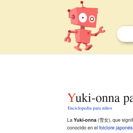
Yuki-onna p
Enciclopedia para niños
La
Yuki-onna
(雪女), que signifi
conocido en el
folclore
japonés