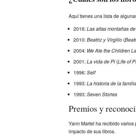
Aquí tienes una lista de algun
2016:
Las altas montañas de
2010:
Beatriz y Virgilio
(
Beatr
2004:
We Ate the Children La
2001:
La vida de Pi
(
Life of P
1996:
Self
1993:
La historia de la famil
1993:
Seven Stories
Premios y reconoc
Yann Martel ha recibido varios 
impacto de sus libros.