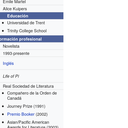
Émile Martel
Alice Kuipers
Educación
Universidad de Trent
Trinity College School
formación profesional
Novelista
1993-presente
Inglés
Life of Pi
Real Sociedad de Literatura
Compañero de la Orden de
Canadá
Journey Prize
(1991)
Premio Booker
(2002)
Asian/Pacific American
Awards for Literature
(2003)