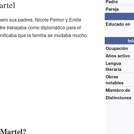
Padre
artel
Pareja
ero sus padres, Nicole Perron y Emile
Educado en
dre trabajaba como diplomático para el
nificaba que la familia se mudaba mucho.
In
Ocupación
Años activo
Lengua
literaria
Obras
notables
Miembro de
Distinciones
 Martel?