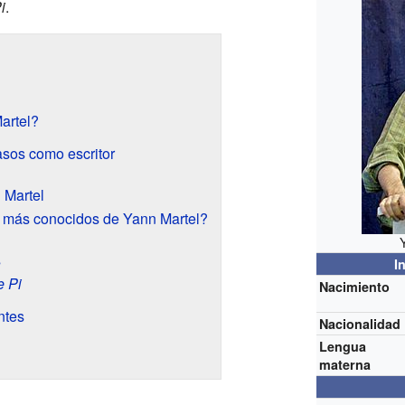
i
.
artel?
asos como escritor
 Martel
s más conocidos de Yann Martel?
s
I
e Pi
Nacimiento
ntes
Nacionalidad
Lengua
materna