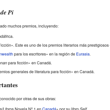
 de Pi
ado muchos premios, incluyendo:
dáfrica.
icción». Este es uno de los premios literarios más prestigiosos
wealth
para los escritores» en la región de
Eurasia
.
nnan
para ficción» en Canadá.
mios generales de literatura para ficción» en Canadá.
rtantes
conocido por otras de sus obras:
os/Libros Novela Nº 1 en
Canadá
» por su libro
Self
.