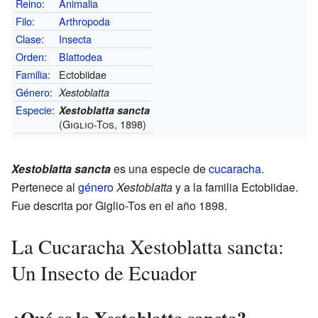
Reino
:
Animalia
Filo
:
Arthropoda
Clase
:
Insecta
Orden
:
Blattodea
Familia
:
Ectobiidae
Género
:
Xestoblatta
Especie
:
Xestoblatta sancta
(Giglio-Tos, 1898)
Xestoblatta sancta
es una especie de
cucaracha
.
Pertenece al
género
Xestoblatta
y a la familia Ectobiidae.
Fue descrita por Giglio-Tos en el año 1898.
La Cucaracha Xestoblatta sancta:
Un Insecto de Ecuador
¿Qué es la Xestoblatta sancta?