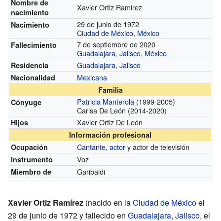
Nombre de
Xavier Ortiz Ramirez
nacimiento
29 de junio de 1972
Nacimiento
Ciudad de México
,
México
7 de septiembre de 2020
Fallecimiento
Guadalajara
,
Jalisco
,
México
Guadalajara
,
Jalisco
Residencia
Mexicana
Nacionalidad
Familia
Patricia Manterola
(1999-2005)
Cónyuge
Carisa De León (2014-2020)
Xavier Ortiz De León
Hijos
Información profesional
Cantante
,
actor
y actor de televisión
Ocupación
Voz
Instrumento
Garibaldi
Miembro de
Xavier Ortiz Ramírez
(nacido en la
Ciudad de México
el
29 de junio de 1972 y fallecido en
Guadalajara
,
Jalisco
, el