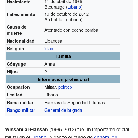
11 de abril de 1965
Nacimiento
Btouratige (
Líbano
)
19 de octubre de 2012
Fallecimiento
Archafrieh (Líbano)
Causa de
Atentado con coche bomba
muerte
Libanesa
Nacionalidad
islam
Religión
Familia
Anna
Cónyuge
2
Hijos
Información profesional
Militar,
político
Ocupación
Líbano
Lealtad
Fuerzas de Seguridad Internas
Rama militar
General de brigada
Rango militar
Wissam al-Hassan
(1965-2012) fue un importante oficial
militar en el
Líbano
. Alcanzó el rango de
general de