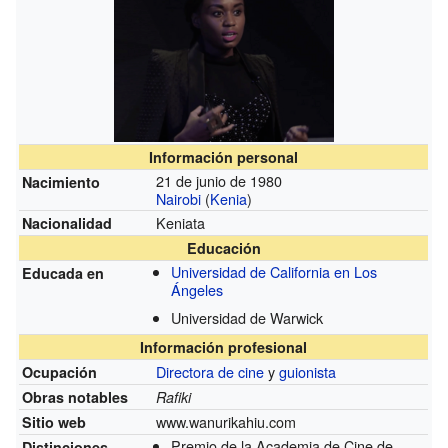
Información personal
21 de junio de 1980
Nacimiento
Nairobi
(
Kenia
)
Keniata
Nacionalidad
Educación
Universidad de California en Los
Educada en
Ángeles
Universidad de Warwick
Información profesional
Directora de cine
y
guionista
Ocupación
Obras notables
Rafiki
www.wanurikahiu.com
Sitio web
Premio de la Academia de Cine de
Distinciones