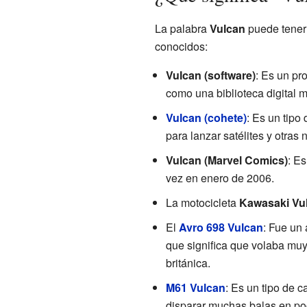
La palabra
Vulcan
puede tener 
conocidos:
Vulcan (software)
: Es un pr
como una biblioteca digital 
Vulcan (cohete)
: Es un tipo
para lanzar satélites y otras 
Vulcan (Marvel Comics)
: E
vez en enero de 2006.
La motocicleta
Kawasaki Vu
El
Avro 698 Vulcan
: Fue un
que significa que volaba muy
británica.
M61 Vulcan
: Es un tipo de 
disparar muchas balas en po