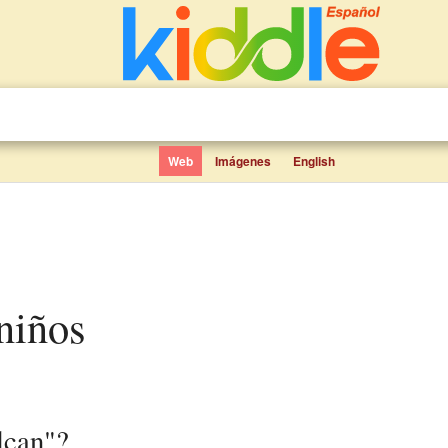
Web
Imágenes
English
 niños
lcan"?