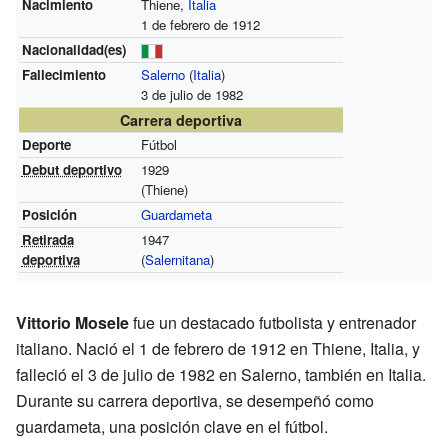
Nacimiento
Thiene,
Italia
1 de febrero de 1912
Nacionalidad(es)
Fallecimiento
Salerno
(
Italia
)
3 de julio de 1982
Carrera deportiva
Deporte
Fútbol
Debut deportivo
1929
(Thiene)
Posición
Guardameta
Retirada
1947
deportiva
(
Salernitana
)
Vittorio Mosele
fue un destacado futbolista y entrenador
italiano. Nació el 1 de febrero de 1912 en Thiene, Italia, y
falleció el 3 de julio de 1982 en Salerno, también en Italia.
Durante su carrera deportiva, se desempeñó como
guardameta, una posición clave en el fútbol.