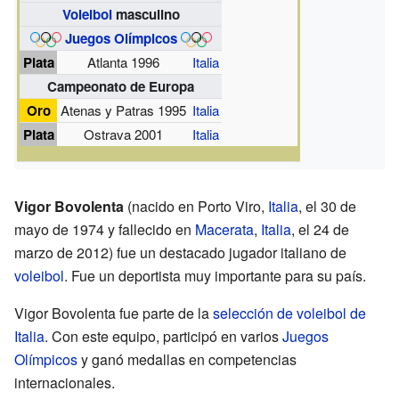
Voleibol
masculino
Juegos Olímpicos
Plata
Atlanta 1996
Italia
Campeonato de Europa
Oro
Atenas y Patras 1995
Italia
Plata
Ostrava 2001
Italia
Vigor Bovolenta
(nacido en Porto Viro,
Italia
, el 30 de
mayo de 1974 y fallecido en
Macerata
,
Italia
, el 24 de
marzo de 2012) fue un destacado jugador italiano de
voleibol
. Fue un deportista muy importante para su país.
Vigor Bovolenta fue parte de la
selección de voleibol de
Italia
. Con este equipo, participó en varios
Juegos
Olímpicos
y ganó medallas en competencias
internacionales.