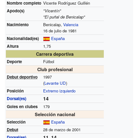
Nombre completo
Vicente Rodríguez Guillén
Apodo(s)
"Vicentín"
"El puñal de Benicalap"
Nacimiento
Benicalap,
Valencia
16 de julio de 1981
Nacionalidad(es)
España
Altura
1,75
Carrera deportiva
Deporte
Fútbol
Club profesional
Debut deportivo
1997
(
Levante UD
)
Posición
Extremo izquierdo
14
Dorsal(es)
Goles en clubes
179
Selección nacional
Selección
España
Debut
28 de marzo de 2001
11, 14
Dorsal(es)