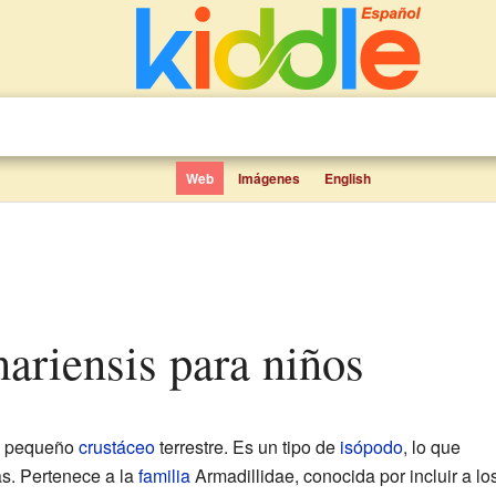
Web
Imágenes
English
anariensis para niños
n pequeño
crustáceo
terrestre. Es un tipo de
isópodo
, lo que
as. Pertenece a la
familia
Armadillidae, conocida por incluir a lo