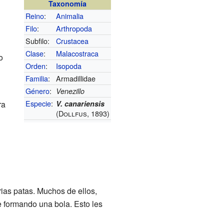
Taxonomía
Reino
:
Animalia
Filo
:
Arthropoda
Subfilo:
Crustacea
Clase
:
Malacostraca
o
Orden
:
Isopoda
Familia
:
Armadillidae
Género
:
Venezillo
Especie
:
ra
V. canariensis
(Dollfus, 1893)
ias patas. Muchos de ellos,
e formando una bola. Esto les