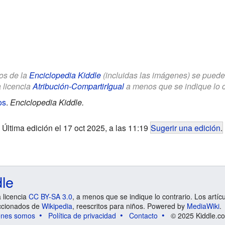
los de la
Enciclopedia Kiddle
(incluidas las imágenes) se puede u
a licencia
Atribución-CompartirIgual
a menos que se indique lo con
os
.
Enciclopedia Kiddle.
Última edición el 17 oct 2025, a las 11:19
Sugerir una edición
.
dle
a licencia
CC BY-SA 3.0
, a menos que se indique lo contrario. Los artíc
ccionados de
Wikipedia
, reescritos para niños. Powered by
MediaWiki
.
énes somos
Política de privacidad
Contacto
© 2025 Kiddle.co