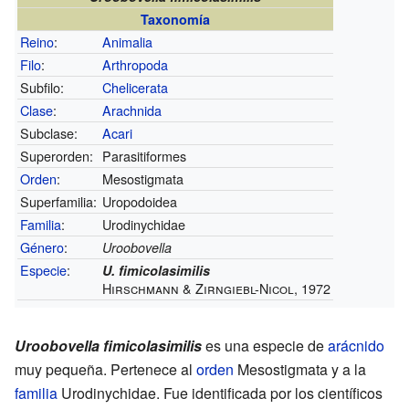
Taxonomía
Reino
:
Animalia
Filo
:
Arthropoda
Subfilo:
Chelicerata
Clase
:
Arachnida
Subclase:
Acari
Superorden:
Parasitiformes
Orden
:
Mesostigmata
Superfamilia:
Uropodoidea
Familia
:
Urodinychidae
Género
:
Uroobovella
Especie
:
U. fimicolasimilis
Hirschmann & Zirngiebl-Nicol, 1972
Uroobovella fimicolasimilis
es una especie de
arácnido
muy pequeña. Pertenece al
orden
Mesostigmata y a la
familia
Urodinychidae. Fue identificada por los científicos