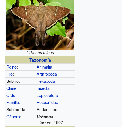
Urbanus teleus
Taxonomía
Reino
:
Animalia
Filo
:
Arthropoda
Subfilo:
Hexapoda
Clase
:
Insecta
Orden
:
Lepidoptera
Familia
:
Hesperiidae
Subfamilia:
Eudaminae
Género
:
Urbanus
Hübner, 1807