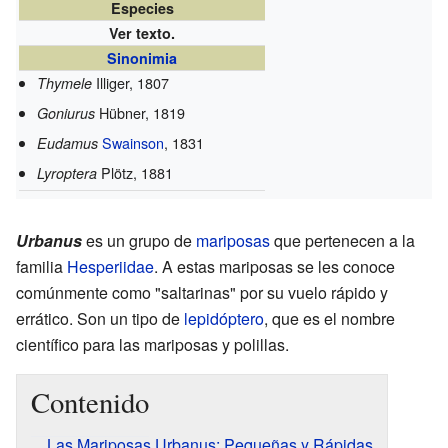
Especies
Ver texto.
Sinonimia
Illiger, 1807
Thymele
Hübner, 1819
Goniurus
Swainson
, 1831
Eudamus
Plötz, 1881
Lyroptera
Urbanus
es un grupo de
mariposas
que pertenecen a la
familia
Hesperiidae
. A estas mariposas se les conoce
comúnmente como "saltarinas" por su vuelo rápido y
errático. Son un tipo de
lepidóptero
, que es el nombre
científico para las mariposas y polillas.
Contenido
Las Mariposas Urbanus: Pequeñas y Rápidas