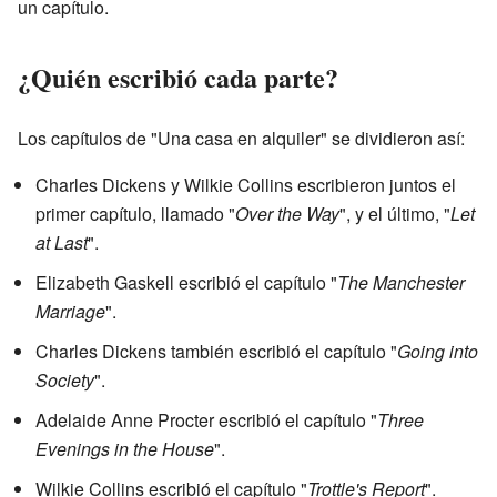
un capítulo.
¿Quién escribió cada parte?
Los capítulos de "Una casa en alquiler" se dividieron así:
Charles Dickens y Wilkie Collins escribieron juntos el
primer capítulo, llamado "
Over the Way
", y el último, "
Let
at Last
".
Elizabeth Gaskell escribió el capítulo "
The Manchester
Marriage
".
Charles Dickens también escribió el capítulo "
Going into
Society
".
Adelaide Anne Procter escribió el capítulo "
Three
Evenings in the House
".
Wilkie Collins escribió el capítulo "
Trottle's Report
".