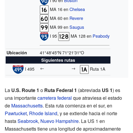
I 90 en
Boston
MA 16 en
Chelsea
MA 60 en
Revere
MA 99 en
Saugus
I 95
MA 128 en
Peabody
41°48′45″N
71°21′31″O
Ubicación
Siguientes rutas
←
→
I 495
Ruta 1A
La
U.S. Route 1
o
Ruta Federal 1
(abreviada
US 1
) es
una importante
carretera federal
que atraviesa el estado
de
Massachusetts
. Esta ruta comienza en el sur, en
Pawtucket
,
Rhode Island
, y se extiende hacia el norte
hasta
Seabrook
,
Nuevo Hampshire
. La US 1 en
Massachusetts tiene una longitud de aproximadamente