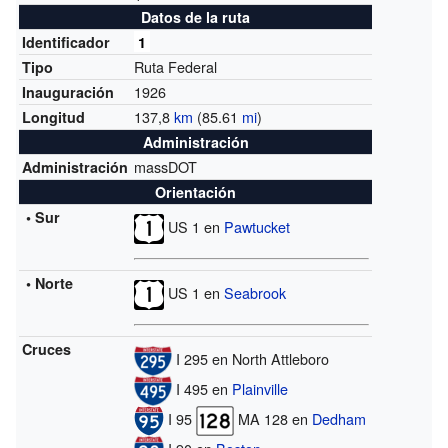
Datos de la ruta
Identificador
1
Ruta Federal
Tipo
1926
Inauguración
137,8
km
(85.61
mi
)
Longitud
Administración
massDOT
Administración
Orientación
• Sur
US 1 en
Pawtucket
• Norte
US 1 en
Seabrook
Cruces
I 295 en North Attleboro
I 495 en
Plainville
I 95
MA 128 en
Dedham