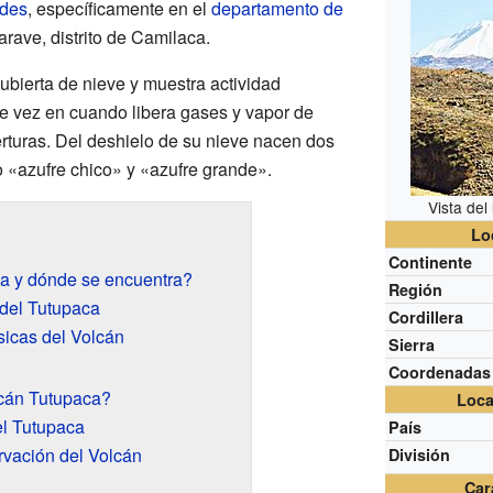
des
, específicamente en el
departamento de
arave, distrito de Camilaca.
ubierta de nieve y muestra actividad
de vez en cuando libera gases y vapor de
turas. Del deshielo de su nieve nacen dos
 «azufre chico» y «azufre grande».
Vista del
Lo
Continente
a y dónde se encuentra?
Región
del Tutupaca
Cordillera
sicas del Volcán
Sierra
Coordenadas
cán Tutupaca?
Loca
el Tutupaca
País
rvación del Volcán
División
Car