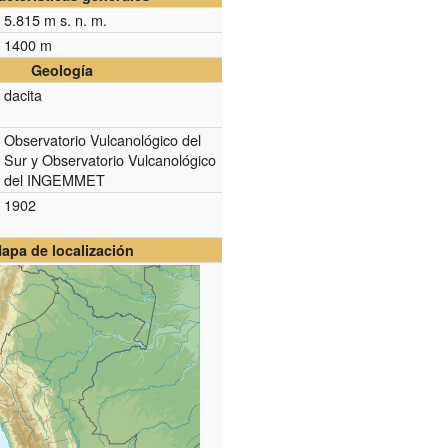
5.815
m s. n. m.
1400 m
Geología
dacita
Observatorio Vulcanológico del
Sur y Observatorio Vulcanológico
del INGEMMET
1902
apa de localización