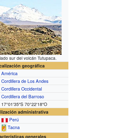
 lado sur del volcán Tutupaca.
calización geográfica
América
Cordillera de Los Andes
Cordillera Occidental
Cordillera del Barroso
17°01′35″S
70°22′18″O
lización administrativa
Perú
Tacna
acterísticas generales