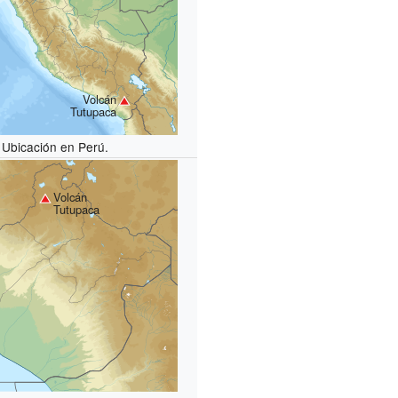
Volcán
Tutupaca
Ubicación en Perú.
Volcán
Tutupaca