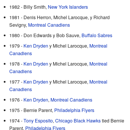
1982 - Billy Smith,
New York Islanders
1981 - Denis Herron, Michel Larocque, y Richard
Sevigny,
Montreal Canadiens
1980 - Don Edwards y Bob Sauve,
Buffalo Sabres
1979 -
Ken Dryden
y Michel Larocque,
Montreal
Canadiens
1978 -
Ken Dryden
y Michel Larocque,
Montreal
Canadiens
1977 -
Ken Dryden
y Michel Larocque,
Montreal
Canadiens
1976 -
Ken Dryden
,
Montreal Canadiens
1975 - Bernie Parent,
Philadelphia Flyers
1974 -
Tony Esposito
,
Chicago Black Hawks
tied Bernie
Parent,
Philadelphia Flyers