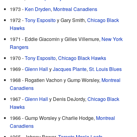
1973 -
Ken Dryden
,
Montreal Canadiens
1972 -
Tony Esposito
y Gary Smith,
Chicago Black
Hawks
1971 - Eddie Giacomin y Gilles Villemure,
New York
Rangers
1970 -
Tony Esposito
,
Chicago Black Hawks
1969 -
Glenn Hall
y
Jacques Plante
,
St. Louis Blues
1968 - Rogatien Vachon y Gump Worsley,
Montreal
Canadiens
1967 -
Glenn Hall
y Denis DeJordy,
Chicago Black
Hawks
1966 - Gump Worsley y Charlie Hodge,
Montreal
Canadiens
1965 - Johnny Bower,
Toronto Maple Leafs