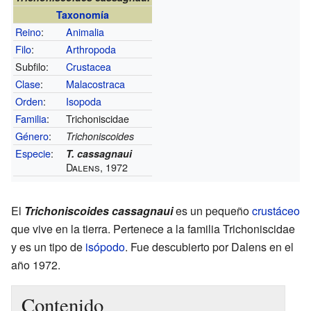
Taxonomía
Reino
:
Animalia
Filo
:
Arthropoda
Subfilo:
Crustacea
Clase
:
Malacostraca
Orden
:
Isopoda
Familia
:
Trichoniscidae
Género
:
Trichoniscoides
Especie
:
T. cassagnaui
Dalens, 1972
El
Trichoniscoides cassagnaui
es un pequeño
crustáceo
que vive en la tierra. Pertenece a la familia Trichoniscidae
y es un tipo de
isópodo
. Fue descubierto por Dalens en el
año 1972.
Contenido