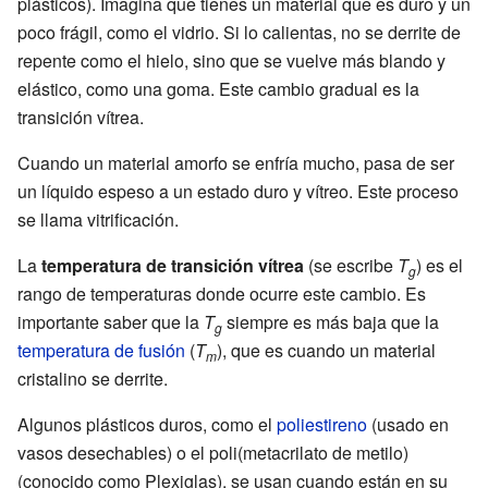
plásticos). Imagina que tienes un material que es duro y un
poco frágil, como el vidrio. Si lo calientas, no se derrite de
repente como el hielo, sino que se vuelve más blando y
elástico, como una goma. Este cambio gradual es la
transición vítrea.
Cuando un material amorfo se enfría mucho, pasa de ser
un líquido espeso a un estado duro y vítreo. Este proceso
se llama vitrificación.
La
temperatura de transición vítrea
(se escribe
T
) es el
g
rango de temperaturas donde ocurre este cambio. Es
importante saber que la
T
siempre es más baja que la
g
temperatura de fusión
(
T
), que es cuando un material
m
cristalino se derrite.
Algunos plásticos duros, como el
poliestireno
(usado en
vasos desechables) o el poli(metacrilato de metilo)
(conocido como Plexiglas), se usan cuando están en su