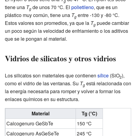
g
tiene una
T
de unos 70 °C. El
polietileno
, que es un
g
plástico muy común, tiene una
T
entre -130 y -80 °C.
g
Estos valores son promedios, ya que la
T
puede cambiar
g
un poco según la velocidad de enfriamiento o los aditivos
que se le pongan al material.
Vidrios de silicatos y otros vidrios
Los silicatos son materiales que contienen
sílice
(SiO
),
2
como el vidrio de las ventanas. Su
T
está relacionada con
g
la energía necesaria para romper y volver a formar los
enlaces químicos en su estructura.
Material
Tg (°C)
Calcogenuro GeSbTe
150 °C
Calcogenuro AsGeSeTe
245 °C