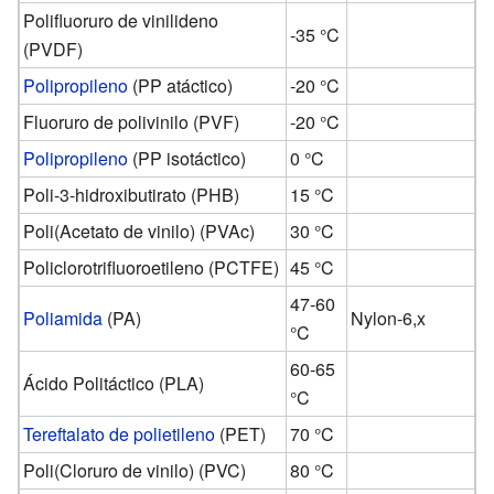
Polifluoruro de vinilideno
-35 °C
(PVDF)
Polipropileno
(PP atáctico)
-20 °C
Fluoruro de polivinilo (PVF)
-20 °C
Polipropileno
(PP isotáctico)
0 °C
Poli-3-hidroxibutirato (PHB)
15 °C
Poli(Acetato de vinilo) (PVAc)
30 °C
Policlorotrifluoroetileno (PCTFE)
45 °C
47-60
Poliamida
(PA)
Nylon-6,x
°C
60-65
Ácido Politáctico (PLA)
°C
Tereftalato de polietileno
(PET)
70 °C
Poli(Cloruro de vinilo) (PVC)
80 °C