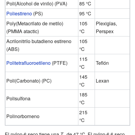
Poli(Alcohol de vinilo) (PVA)
85 °C
Poliestireno
(PS)
95 °C
Poly(Metacrilato de metilo)
105
Plexiglas,
(PMMA atactic)
°C
Perspex
Acrilonitrilo butadieno estireno
105
(ABS)
°C
115
Politetrafluoroetileno
(PTFE)
Teflón
°C
145
Poli(Carbonato) (PC)
Lexan
°C
185
Polisulfona
°C
215
Polinorborneno
°C
El nylon-6 seco tiene una
T
de 47 °C. El nylon-6,6 seco