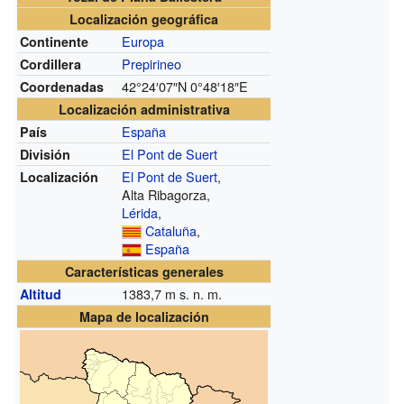
Localización geográfica
Europa
Continente
Prepirineo
Cordillera
42°24′07″N
0°48′18″E
Coordenadas
Localización administrativa
España
País
El Pont de Suert
División
El Pont de Suert
,
Localización
Alta Ribagorza,
Lérida
,
Cataluña
,
España
Características generales
1383,7
m s. n. m.
Altitud
Mapa de localización