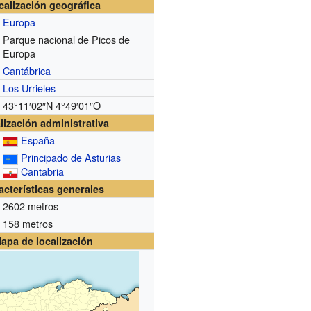
calización geográfica
Europa
Parque nacional de Picos de
Europa
Cantábrica
Los Urrieles
43°11′02″N
4°49′01″O
lización administrativa
España
Principado de Asturias
Cantabria
acterísticas generales
2602 metros
158 metros
apa de localización