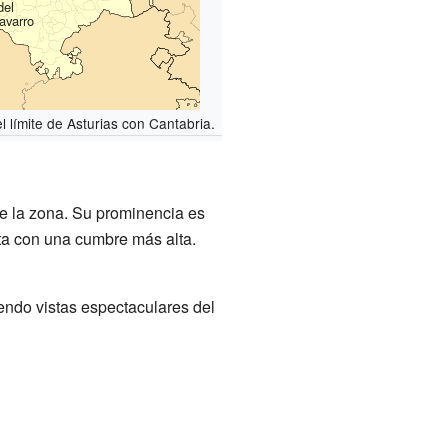
del
avarro
l límite de Asturias con Cantabria.
de la zona. Su prominencia es
ta con una cumbre más alta.
endo vistas espectaculares del