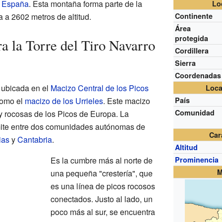
e
España
. Esta montaña forma parte de la
Lo
a a 2602 metros de altitud.
Continente
Área
protegida
a la Torre del Tiro Navarro
Cordillera
Sierra
Coordenadas
á ubicada en el
Macizo Central de los Picos
Loca
como el
macizo de los Urrieles
. Este macizo
País
Comunidad
 y rocosas de los Picos de Europa. La
ímite entre dos comunidades autónomas de
Car
ias
y
Cantabria
.
Altitud
Es la cumbre más al norte de
Prominencia
M
una pequeña "crestería", que
es una línea de picos rocosos
conectados. Justo al lado, un
poco más al sur, se encuentra