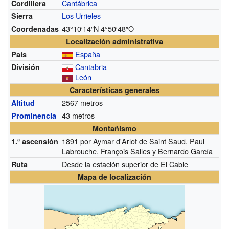
Cantábrica
Cordillera
Los Urrieles
Sierra
43°10′14″N
4°50′48″O
Coordenadas
Localización administrativa
España
País
Cantabria
División
León
Características generales
2567 metros
Altitud
43 metros
Prominencia
Montañismo
1891 por Aymar d'Arlot de Saint Saud, Paul
1.ª ascensión
Labrouche, François Salles y Bernardo García
Desde la estación superior de El Cable
Ruta
Mapa de localización