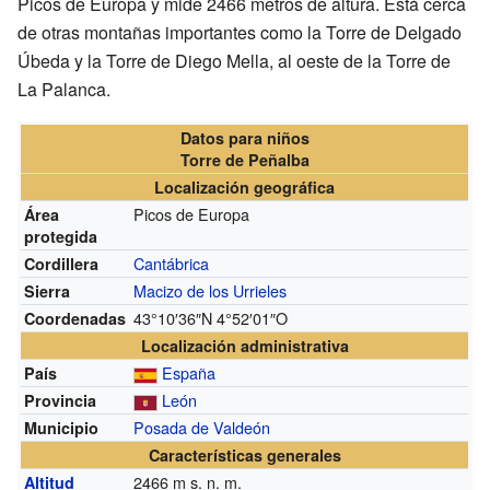
Picos de Europa y mide 2466 metros de altura. Está cerca
de otras montañas importantes como la Torre de Delgado
Úbeda y la Torre de Diego Mella, al oeste de la Torre de
La Palanca.
Datos para niños
Torre de Peñalba
Localización geográfica
Picos de Europa
Área
protegida
Cantábrica
Cordillera
Macizo de los Urrieles
Sierra
43°10′36″N
4°52′01″O
Coordenadas
Localización administrativa
España
País
León
Provincia
Posada de Valdeón
Municipio
Características generales
2466
m s. n. m.
Altitud