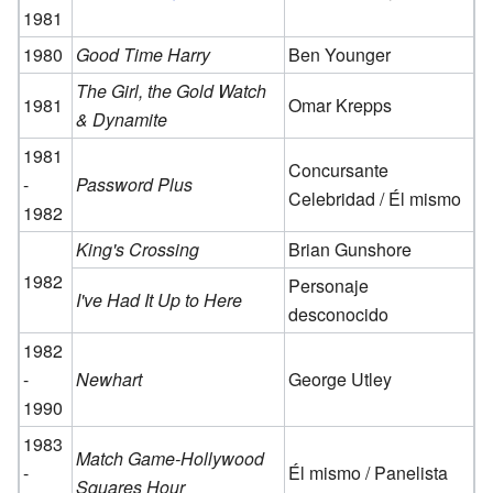
1981
1980
Good Time Harry
Ben Younger
The Girl, the Gold Watch
1981
Omar Krepps
& Dynamite
1981
Concursante
-
Password Plus
Celebridad / Él mismo
1982
King's Crossing
Brian Gunshore
1982
Personaje
I've Had It Up to Here
desconocido
1982
-
Newhart
George Utley
1990
1983
Match Game-Hollywood
-
Él mismo / Panelista
Squares Hour