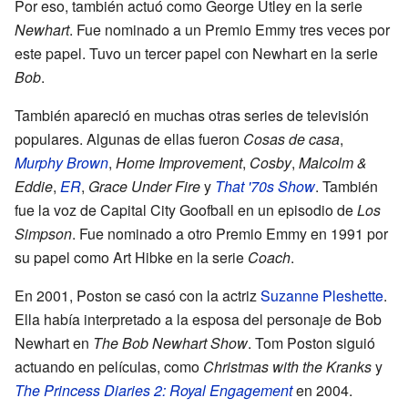
Por eso, también actuó como George Utley en la serie
Newhart
. Fue nominado a un Premio Emmy tres veces por
este papel. Tuvo un tercer papel con Newhart en la serie
Bob
.
También apareció en muchas otras series de televisión
populares. Algunas de ellas fueron
Cosas de casa
,
Murphy Brown
,
Home Improvement
,
Cosby
,
Malcolm &
Eddie
,
ER
,
Grace Under Fire
y
That '70s Show
. También
fue la voz de Capital City Goofball en un episodio de
Los
Simpson
. Fue nominado a otro Premio Emmy en 1991 por
su papel como Art Hibke en la serie
Coach
.
En 2001, Poston se casó con la actriz
Suzanne Pleshette
.
Ella había interpretado a la esposa del personaje de Bob
Newhart en
The Bob Newhart Show
. Tom Poston siguió
actuando en películas, como
Christmas with the Kranks
y
The Princess Diaries 2: Royal Engagement
en 2004.