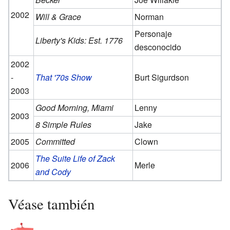
2002
Will & Grace
Norman
Personaje
Liberty's Kids: Est. 1776
desconocido
2002
-
That '70s Show
Burt Sigurdson
2003
Good Morning, Miami
Lenny
2003
8 Simple Rules
Jake
2005
Committed
Clown
The Suite Life of Zack
2006
Merle
and Cody
Véase también