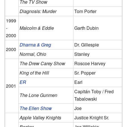
The TV Show
Diagnosis: Murder
Tom Porter
1999
-
Malcolm & Eddie
Garth Dubin
2000
Dharma & Greg
Dr. Gillespie
2000
Normal, Ohio
Stanley
The Drew Carey Show
Roscoe Harvey
King of the Hill
Sr. Popper
ER
Earl
2001
Capitán Toby / Fred
The Lone Gunmen
Tabalowski
The Ellen Show
Joe
Apple Valley Knights
Justice Knight Sr.
Becker
Joe Willakie