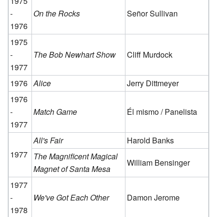
1975
-
On the Rocks
Señor Sullivan
1976
1975
-
The Bob Newhart Show
Cliff Murdock
1977
1976
Alice
Jerry Dittmeyer
1976
-
Match Game
Él mismo / Panelista
1977
All's Fair
Harold Banks
1977
The Magnificent Magical
William Bensinger
Magnet of Santa Mesa
1977
-
We've Got Each Other
Damon Jerome
1978