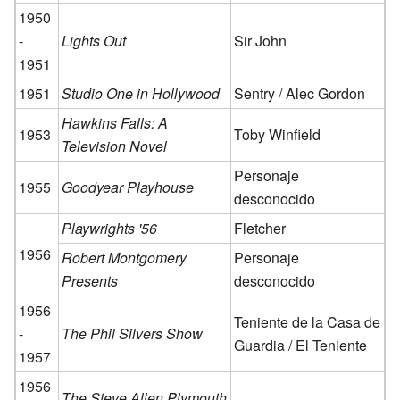
1950
-
Lights Out
Sir John
1951
1951
Studio One in Hollywood
Sentry / Alec Gordon
Hawkins Falls: A
1953
Toby Winfield
Television Novel
Personaje
1955
Goodyear Playhouse
desconocido
Playwrights '56
Fletcher
1956
Robert Montgomery
Personaje
Presents
desconocido
1956
Teniente de la Casa de
-
The Phil Silvers Show
Guardia / El Teniente
1957
1956
The Steve Allen Plymouth