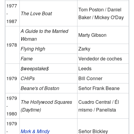
1977
Tom Poston / Daniel
-
The Love Boat
Baker / Mickey O'Day
1987
A Guide to the Married
Marty Gibson
Woman
1978
Flying High
Zarky
Fame
Vendedor de coches
$weepstake$
Leeds
1979
CHiPs
Bill Conner
Beane's of Boston
Señor Frank Beane
1979
The Hollywood Squares
Cuadro Central / Él
-
(Daytime)
mismo / Panelista
1980
1979
-
Mork & Mindy
Señor Bickley