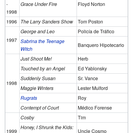
-
Grace Under Fire
Floyd Norton
1998
1996
The Larry Sanders Show
Tom Poston
George and Leo
Policía de Tráfico
1997
Sabrina the Teenage
Banquero Hipotecario
Witch
Just Shoot Me!
Herb
Touched by an Angel
Ed Yablonsky
Suddenly Susan
Sr. Vance
1998
Maggie Winters
Lester Mulford
Rugrats
Roy
Contempt of Court
Médico Forense
Cosby
Tim
Honey, I Shrunk the Kids:
1999
Uncle Cosmo