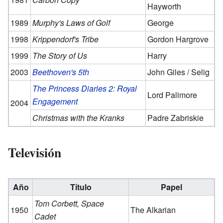
Hayworth
1989
Murphy's Laws of Golf
George
1998
Krippendorf's Tribe
Gordon Hargrove
1999
The Story of Us
Harry
2003
Beethoven's 5th
John Giles / Selig
The Princess Diaries 2: Royal
Lord Palimore
Engagement
2004
Christmas with the Kranks
Padre Zabriskie
Televisión
Año
Título
Papel
Tom Corbett, Space
1950
The Alkarian
Cadet