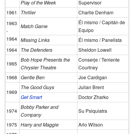
Play of the Week
Supervisor
1961
Thriller
Charlie Denham
Él mismo / Capitán de
1963
Match Game
Equipo
-
1964
Missing Links
Él mismo / Panelista
1964
The Defenders
Sheldon Lowell
Bob Hope Presents the
Conserje / Teniente
1965
Chrysler Theatre
Courtney
1968
Gentle Ben
Joe Cardigan
The Good Guys
Julian Brent
1969
Get Smart
Doctor Zharko
Bobby Parker and
1974
Su Psiquiatra
Company
1975
Harry and Maggie
Arlo Wilson