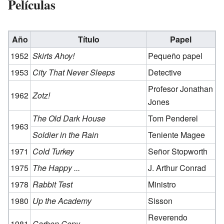
Películas
Año
Título
Papel
1952
Skirts Ahoy!
Pequeño papel
1953
City That Never Sleeps
Detective
Profesor Jonathan
1962
Zotz!
Jones
The Old Dark House
Tom Penderel
1963
Soldier in the Rain
Teniente Magee
1971
Cold Turkey
Señor Stopworth
1975
The Happy ...
J. Arthur Conrad
1978
Rabbit Test
Ministro
1980
Up the Academy
Sisson
Reverendo
1981
Carbon Copy