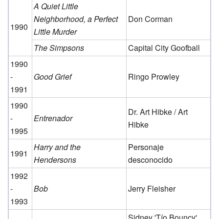
A Quiet Little
Neighborhood, a Perfect
Don Corman
1990
Little Murder
The Simpsons
Capital City Goofball
1990
-
Good Grief
Ringo Prowley
1991
1990
Dr. Art Hibke / Art
-
Entrenador
Hibke
1995
Harry and the
Personaje
1991
Hendersons
desconocido
1992
-
Bob
Jerry Fleisher
1993
Sidney 'Tío Bouncy'