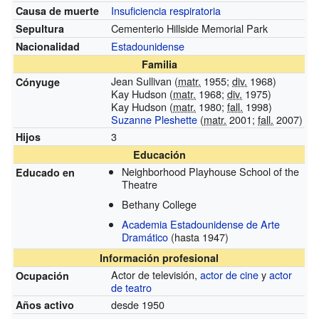
Insuficiencia respiratoria
Causa de muerte
Cementerio Hillside Memorial Park
Sepultura
Estadounidense
Nacionalidad
Familia
Jean Sullivan (
matr.
1955;
div.
1968)
Cónyuge
Kay Hudson (
matr.
1968;
div.
1975)
Kay Hudson (
matr.
1980;
fall.
1998)
Suzanne Pleshette
(
matr.
2001;
fall.
2007)
3
Hijos
Educación
Neighborhood Playhouse School of the
Educado en
Theatre
Bethany College
Academia Estadounidense de Arte
Dramático
(hasta 1947)
Información profesional
Actor de televisión,
actor de cine
y
actor
Ocupación
de teatro
desde 1950
Años activo