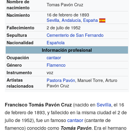
Nombre de
Tomas Pavón Cruz
nacimiento
16 de febrero de 1893
Nacimiento
Sevilla
,
Andalucía
,
España
2 de julio de 1952
Fallecimiento
Cementerio de San Fernando
Sepultura
Española
Nacionalidad
Información profesional
cantaor
Ocupación
Flamenco
Género
voz
Instrumento
Artistas
Pastora Pavón
, Manuel Torre, Arturo
Pavón Cruz
relacionados
Francisco Tomás Pavón Cruz
(nacido en
Sevilla
, el 16
de febrero de 1893, y fallecido en la misma ciudad el 2 de
julio de 1952), fue un famoso
cantaor
(cantante de
flamenco) conocido como
Tomás Pavón
. Era el hermano