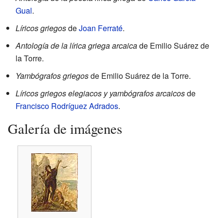
Gual
.
Líricos griegos
de
Joan Ferraté
.
Antología de la lírica griega arcaica
de Emilio Suárez de
la Torre.
Yambógrafos griegos
de Emilio Suárez de la Torre.
Líricos griegos elegiacos y yambógrafos arcaicos
de
Francisco Rodríguez Adrados
.
Galería de imágenes