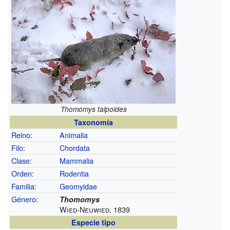
Thomomys talpoides
Taxonomía
Reino
:
Animalia
Filo
:
Chordata
Clase
:
Mammalia
Orden
:
Rodentia
Familia
:
Geomyidae
Género
:
Thomomys
Wied-Neuwied, 1839
Especie tipo