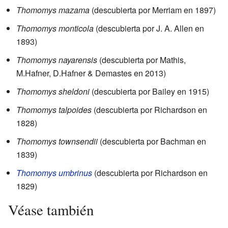
Thomomys mazama
(descubierta por Merriam en 1897)
Thomomys monticola
(descubierta por J. A. Allen en
1893)
Thomomys nayarensis
(descubierta por Mathis,
M.Hafner, D.Hafner & Demastes en 2013)
Thomomys sheldoni
(descubierta por Bailey en 1915)
Thomomys talpoides
(descubierta por Richardson en
1828)
Thomomys townsendii
(descubierta por Bachman en
1839)
Thomomys umbrinus
(descubierta por Richardson en
1829)
Véase también