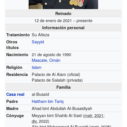
Reinado
12 de enero de 2021 – presente
Información personal
Su Alteza
Tratamiento
Sayyid
Otros
títulos
21 de agosto de 1990
Nacimiento
Mascate
,
Omán
Islam
Religión
Palacio de Al Alam (oficial)
Residencia
Palacio de Salalah (privada)
Familia
al-Busaíd
Casa real
Haitham bin Tariq
Padre
Ahad bint Abdullah Al-Busaidiyah
Madre
Meyyan bint Shahib Al Said (
matr.
2021
;
Cónyuge
div.
2022)
Alia bint Mohammed Al Busaidi (
matr.
2025
)