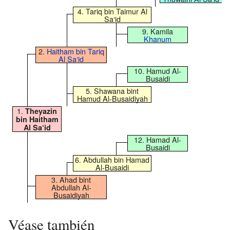
4. Tariq bin Taimur Al
Sa‘id
9. Kamila
Khanum
2.
Haitham bin Tariq
Al Sa‘id
10. Hamud Al-
Busaidi
5. Shawana bint
Hamud Al-Busaidiyah
1.
Theyazin
bin Haitham
Al Sa‘id
12. Hamad Al-
Busaidi
6. Abdullah bin Hamad
Al-Busaidi
3. Ahad bint
Abdullah Al-
Busaidiyah
Véase también