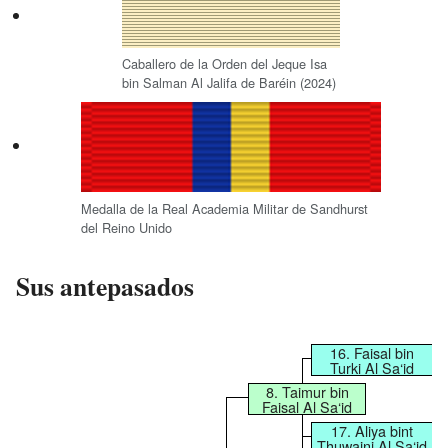
Caballero de la Orden del Jeque Isa
bin Salman Al Jalifa de Baréin (2024)
Medalla de la Real Academia Militar de Sandhurst
del Reino Unido
Sus antepasados
16. Faisal bin
Turki Al Sa‘id
8. Taimur bin
Faisal Al Sa‘id
17. Aliya bint
Thuwaini Al Sa‘id