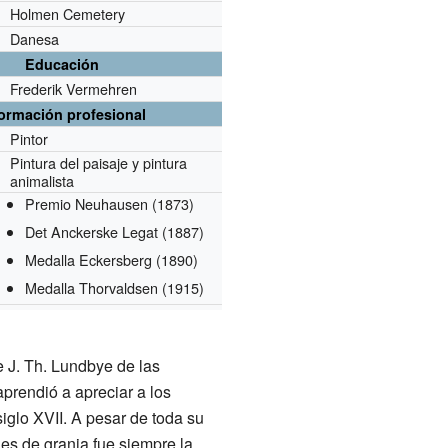
Holmen Cemetery
Danesa
Educación
Frederik Vermehren
formación profesional
Pintor
Pintura del paisaje y pintura
animalista
Premio Neuhausen
(1873)
Det Anckerske Legat
(1887)
Medalla Eckersberg
(1890)
Medalla Thorvaldsen
(1915)
e J. Th. Lundbye de las
rendió a apreciar a los
siglo XVII. A pesar de toda su
les de granja fue siempre la