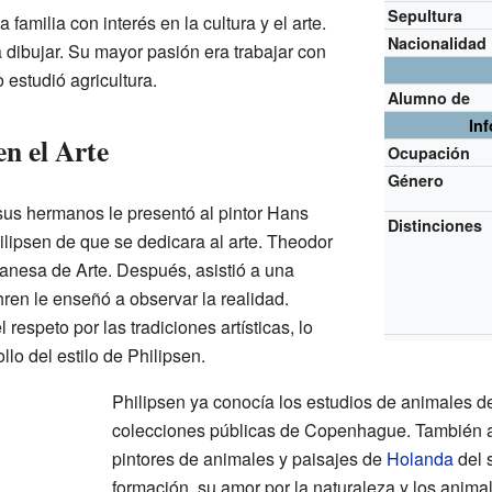
Sepultura
familia con interés en la cultura y el arte.
Nacionalidad
dibujar. Su mayor pasión era trabajar con
o estudió agricultura.
Alumno de
In
n el Arte
Ocupación
Género
us hermanos le presentó al pintor Hans
Distinciones
lipsen de que se dedicara al arte. Theodor
anesa de Arte. Después, asistió a una
en le enseñó a observar la realidad.
respeto por las tradiciones artísticas, lo
lo del estilo de Philipsen.
Philipsen ya conocía los estudios de animales d
colecciones públicas de Copenhague. También ap
pintores de animales y paisajes de
Holanda
del 
formación, su amor por la naturaleza y los anima