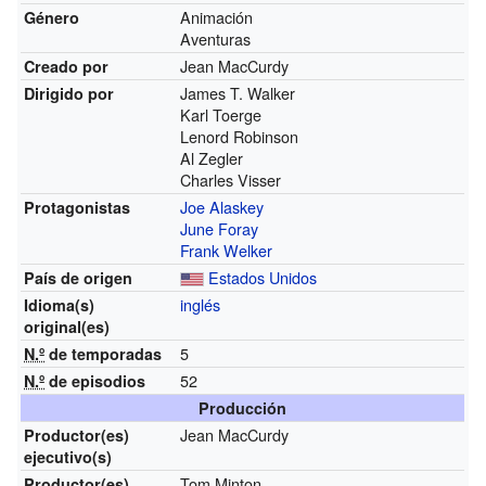
Animación
Género
Aventuras
Jean MacCurdy
Creado por
James T. Walker
Dirigido por
Karl Toerge
Lenord Robinson
Al Zegler
Charles Visser
Joe Alaskey
Protagonistas
June Foray
Frank Welker
Estados Unidos
País de origen
inglés
Idioma(s)
original(es)
5
N.º
de temporadas
52
N.º
de episodios
Producción
Jean MacCurdy
Productor(es)
ejecutivo(s)
Tom Minton
Productor(es)