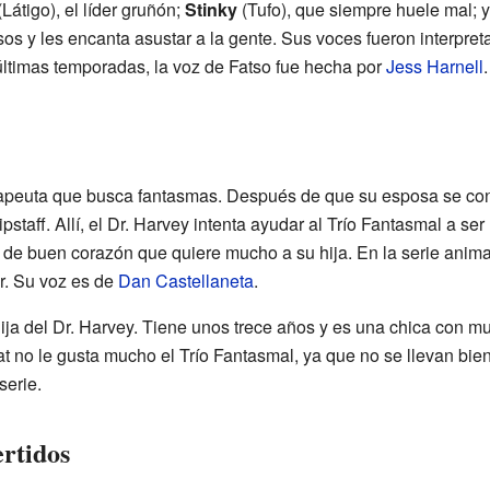
Látigo), el líder gruñón;
Stinky
(Tufo), que siempre huele mal; 
os y les encanta asustar a la gente. Sus voces fueron interpre
 últimas temporadas, la voz de Fatso fue hecha por
Jess Harnell
.
apeuta que busca fantasmas. Después de que su esposa se convir
taff. Allí, el Dr. Harvey intenta ayudar al Trío Fantasmal a se
 de buen corazón que quiere mucho a su hija. En la serie anim
r. Su voz es de
Dan Castellaneta
.
hija del Dr. Harvey. Tiene unos trece años y es una chica con m
 no le gusta mucho el Trío Fantasmal, ya que no se llevan bien 
serie.
ertidos