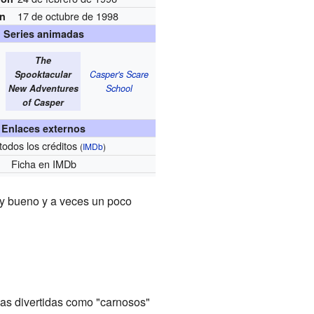
17 de octubre de 1998
ón
Series animadas
The
Spooktacular
Casper's Scare
New Adventures
School
of Casper
Enlaces externos
todos los créditos
(
IMDb
)
Ficha
en IMDb
uy bueno y a veces un poco
mas divertidas como "carnosos"