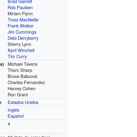
Brad Garrett
Rob Paulsen
Miriam Flynn
Tress MacNeille
Frank Welker
Jim Cummings
Debi Derryberry
Sherry Lynn
April Winchell
Tim Curry
Michael Tavera
s)
Thom Sharp
Bruce Babcock
Charles Fernandez
Harvey Cohen
Ron Grant
Estados Unidos
n
Inglés
Español
4