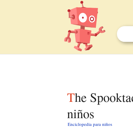
The Spooktacular New Adventures of Casper para
niños
Enciclopedia para niños