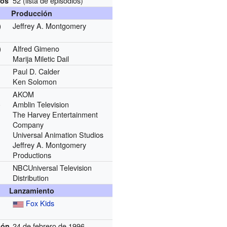
52
(lista de episodios)
ios
Producción
Jeffrey A. Montgomery
)
Alfred Gimeno
)
Marija Miletic Dail
Paul D. Calder
Ken Solomon
AKOM
Amblin Television
)
The Harvey Entertainment
Company
Universal Animation Studios
Jeffrey A. Montgomery
Productions
NBCUniversal Television
Distribution
Lanzamiento
Fox Kids
24 de febrero de 1996
ión