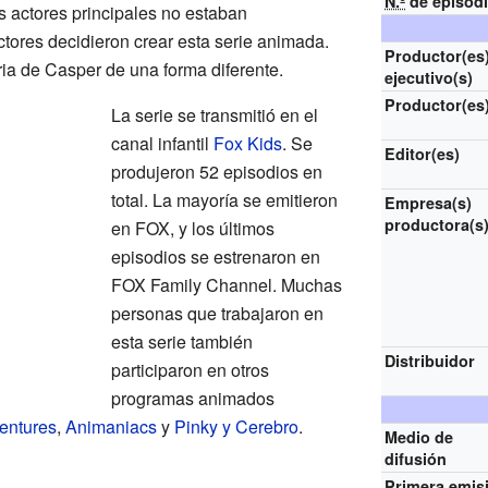
N.º
de episod
s actores principales no estaban
ctores decidieron crear esta serie animada.
Productor(es
oria de Casper de una forma diferente.
ejecutivo(s)
Productor(es
La serie se transmitió en el
canal infantil
Fox Kids
. Se
Editor(es)
produjeron 52 episodios en
total. La mayoría se emitieron
Empresa(s)
productora(s
en FOX, y los últimos
episodios se estrenaron en
FOX Family Channel. Muchas
personas que trabajaron en
esta serie también
Distribuidor
participaron en otros
programas animados
entures
,
Animaniacs
y
Pinky y Cerebro
.
Medio de
difusión
Primera emis