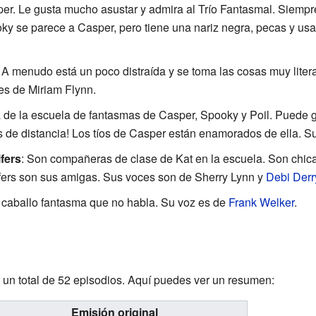
per. Le gusta mucho asustar y admira al Trío Fantasmal. Siempre
ky se parece a Casper, pero tiene una nariz negra, pecas y us
 A menudo está un poco distraída y se toma las cosas muy lite
es de Miriam Flynn.
a de la escuela de fantasmas de Casper, Spooky y Poil. Puede gri
 de distancia! Los tíos de Casper están enamorados de ella. S
fers
: Son compañeras de clase de Kat en la escuela. Son chic
nifers son sus amigas. Sus voces son de Sherry Lynn y
Debi Derr
n caballo fantasma que no habla. Su voz es de
Frank Welker
.
 un total de 52 episodios. Aquí puedes ver un resumen:
Emisión original