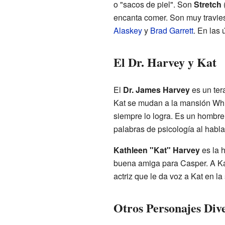
o "sacos de piel". Son
Stretch
(
encanta comer. Son muy travies
Alaskey
y
Brad Garrett
. En las
El Dr. Harvey y Kat
El
Dr. James Harvey
es un ter
Kat se mudan a la mansión Whips
siempre lo logra. Es un hombre
palabras de psicología al habla
Kathleen "Kat" Harvey
es la 
buena amiga para Casper. A Kat
actriz que le da voz a Kat en la 
Otros Personajes Div