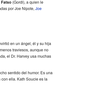
y
Fatso
(Gordi), a quien le
tadas por Joe Nipote,
Joe
tió en un ángel, él y su hija
r menos traviesos, aunque no
ada, el Dr. Harvey usa muchas
ucho sentido del humor. Es una
con ella. Kath Soucie es la