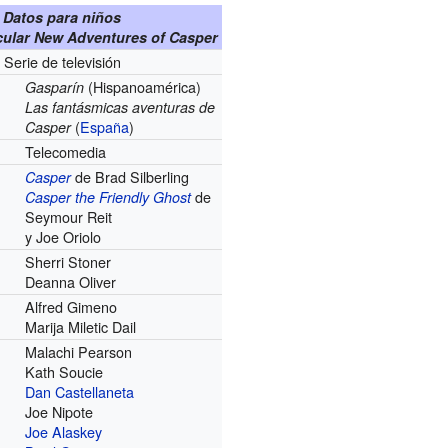
Datos para niños
ular New Adventures of Casper
Serie de televisión
(Hispanoamérica)
Gasparín
Las fantásmicas aventuras de
(
España
)
Casper
Telecomedia
de Brad Silberling
Casper
de
Casper the Friendly Ghost
Seymour Reit
y Joe Oriolo
Sherri Stoner
Deanna Oliver
Alfred Gimeno
Marija Miletic Dail
Malachi Pearson
Kath Soucie
Dan Castellaneta
Joe Nipote
Joe Alaskey