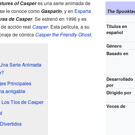
tures of Casper
es una serie animada de
 se le conoce como
Gasparín
, y en
España
The Spooktac
uras de Casper
. Se estrenó en 1996 y es
 de acción real
Casper
. Esta película, a su
Títulos en
español
sonaje de cómics
Casper the Friendly Ghost
.
Género
Basado en
 Una Serie Animada
e?
Desarrollado
es Principales
por
sma amigable
Dirigido por
: Los Tíos de Casper
Voces de
t
Divertidos