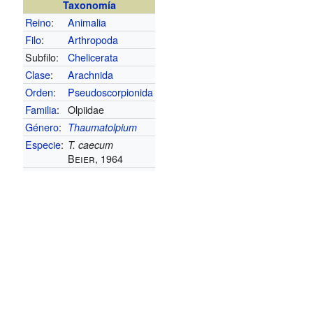
Taxonomía
Reino
:
Animalia
Filo
:
Arthropoda
Subfilo:
Chelicerata
Clase
:
Arachnida
Orden
:
Pseudoscorpionida
Familia
:
Olpiidae
Género
:
Thaumatolpium
Especie
:
T. caecum
Beier, 1964