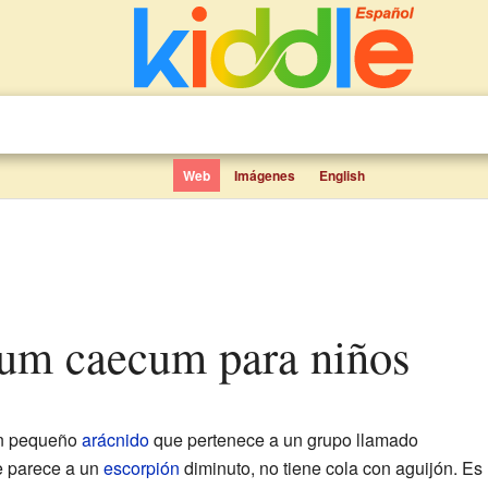
Web
Imágenes
English
ium caecum para niños
n pequeño
arácnido
que pertenece a un grupo llamado
e parece a un
escorpión
diminuto, no tiene cola con aguijón. Es