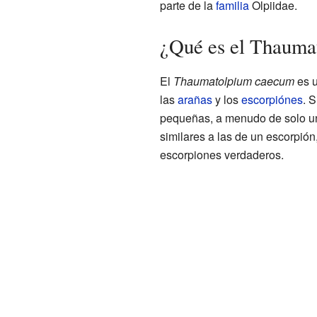
parte de la
familia
Olpiidae.
¿Qué es el Thauma
El
Thaumatolpium caecum
es u
las
arañas
y los
escorpiónes
. 
pequeñas, a menudo de solo un
similares a las de un escorpión
escorpiones verdaderos.