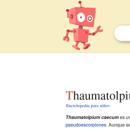
Thaumatolp
Enciclopedia para niños
Thaumatolpium caecum
es u
pseudoescorpiones
. Aunque s