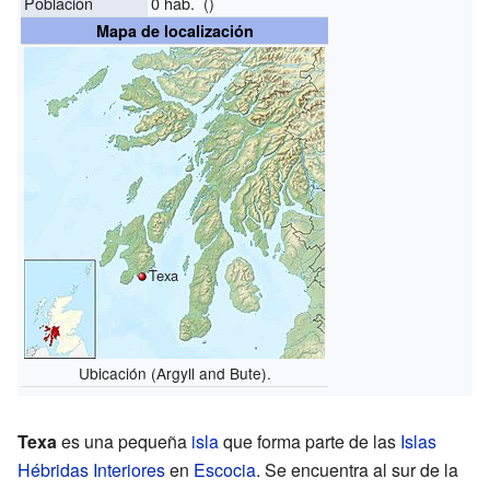
Población
0 hab. ()
Mapa de localización
Texa
Ubicación (Argyll and Bute).
Texa
es una pequeña
isla
que forma parte de las
Islas
Hébridas Interiores
en
Escocia
. Se encuentra al sur de la