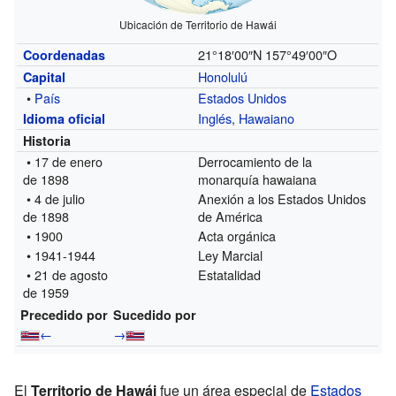
Ubicación de Territorio de Hawái
21°18′00″N
157°49′00″O
Coordenadas
Honolulú
Capital
•
País
Estados Unidos
Inglés
,
Hawaiano
Idioma oficial
Historia
• 17 de enero
Derrocamiento de la
de 1898
monarquía hawaiana
• 4 de julio
Anexión a los Estados Unidos
de 1898
de América
• 1900
Acta orgánica
• 1941-1944
Ley Marcial
• 21 de agosto
Estatalidad
de 1959
Precedido por
Sucedido por
←
→
El
Territorio de Hawái
fue un área especial de
Estados