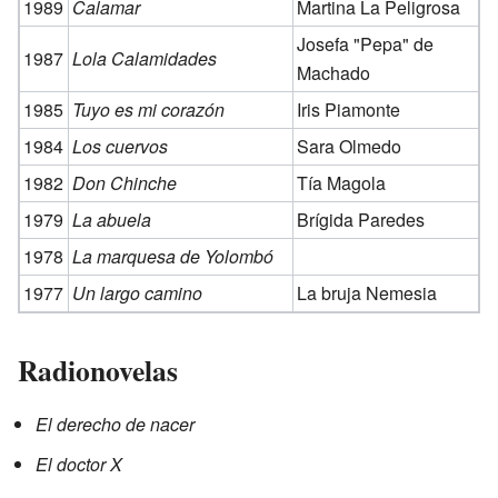
1989
Calamar
Martina La Peligrosa
Josefa "Pepa" de
1987
Lola Calamidades
Machado
1985
Tuyo es mi corazón
Iris Piamonte
1984
Los cuervos
Sara Olmedo
1982
Don Chinche
Tía Magola
1979
La abuela
Brígida Paredes
1978
La marquesa de Yolombó
1977
Un largo camino
La bruja Nemesia
Radionovelas
El derecho de nacer
El doctor X