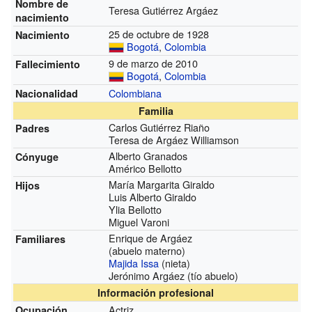
Nombre de
Teresa Gutiérrez Argáez
nacimiento
25 de octubre de 1928
Nacimiento
Bogotá
,
Colombia
9 de marzo de 2010
Fallecimiento
Bogotá
,
Colombia
Colombiana
Nacionalidad
Familia
Carlos Gutiérrez Riaño
Padres
Teresa de Argáez Williamson
Alberto Granados
Cónyuge
Américo Bellotto
María Margarita Giraldo
Hijos
Luis Alberto Giraldo
Ylia Bellotto
Miguel Varoni
Enrique de Argáez
Familiares
(abuelo materno)
Majida Issa
(nieta)
Jerónimo Argáez (tío abuelo)
Información profesional
Actriz
Ocupación