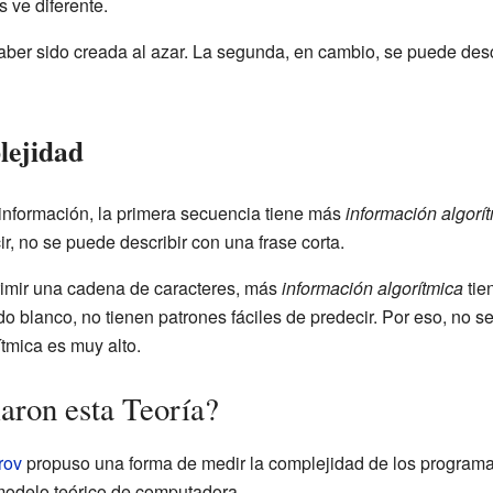
s ve diferente.
ber sido creada al azar. La segunda, en cambio, se puede descr
lejidad
a información, la primera secuencia tiene más
información algorí
ir, no se puede describir con una frase corta.
mir una cadena de caracteres, más
información algorítmica
tie
ido blanco, no tienen patrones fáciles de predecir. Por eso, no
tmica es muy alto.
aron esta Teoría?
rov
propuso una forma de medir la complejidad de los program
odelo teórico de computadora.