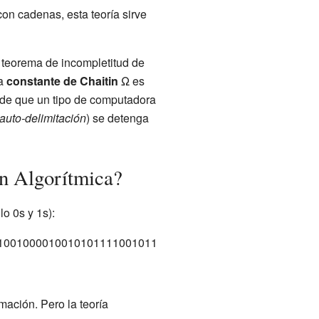
n cadenas, esta teoría sirve
 teorema de incompletitud de
la
constante de Chaitin
Ω es
 de que un tipo de computadora
auto-delimitación
) se detenga
n Algorítmica?
lo 0s y 1s):
1001000010010101111001011
mación. Pero la teoría