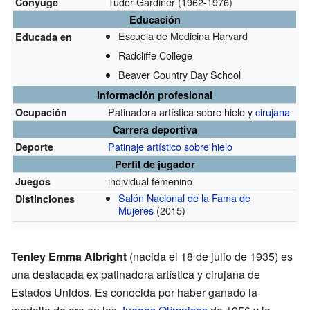
Tudor Gardiner
(1962-1976)
Cónyuge
Educación
Escuela de Medicina Harvard
Educada en
Radcliffe College
Beaver Country Day School
Información profesional
Patinadora artística sobre hielo y
cirujana
Ocupación
Carrera deportiva
Patinaje artístico sobre hielo
Deporte
Perfil de jugador
individual femenino
Juegos
Salón Nacional de la Fama de
Distinciones
Mujeres
(2015)
Tenley Emma Albright
(nacida el 18 de julio de 1935) es
una destacada ex patinadora artística y cirujana de
Estados Unidos. Es conocida por haber ganado la