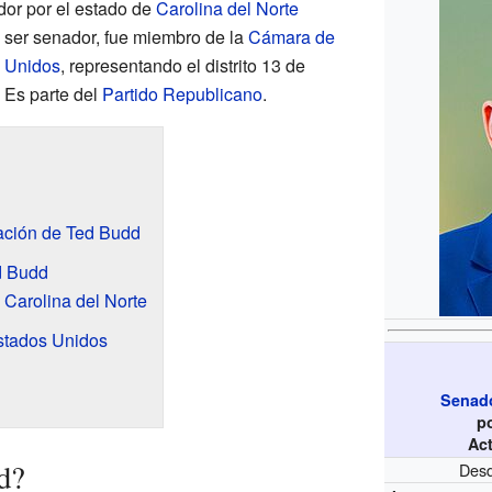
dor por el estado de
Carolina del Norte
 ser senador, fue miembro de la
Cámara de
s Unidos
, representando el distrito 13 de
 Es parte del
Partido Republicano
.
ación de Ted Budd
ed Budd
Carolina del Norte
stados Unidos
Senado
p
Ac
d?
Desd