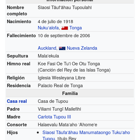
Siaosi Tāufʻāhau Tupoulahi
Nombre
completo
4 de julio de 1918
Nacimiento
Nukuʻalofa
,
Tonga
10 de septiembre de 2006
Fallecimiento
Auckland
,
Nueva Zelanda
Mala'ekula
Sepultura
Koe Fasi Oe Tu'i Oe Otu Tonga
Himno real
(Canción del Rey de las Islas Tonga)
Iglesia Wesleyana Libre
Religión
Palacio Real de Tonga
Residencia
Familia
Casa de Tupou
Casa real
Viliami Tungī Mailefihi
Padre
Carlota Tupou III
Madre
Halaevalu Mataʻaho ʻAhomeʻe
Consorte
Siaosi Tāufaʻāhau Manumataongo Tukuʻaho
Hijos
Tupou
,
título
Rey