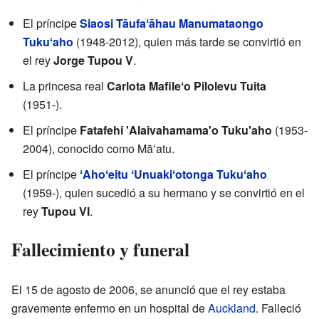
El príncipe
Siaosi Tāufaʻāhau Manumataongo
Tukuʻaho
(1948-2012), quien más tarde se convirtió en
el rey
Jorge Tupou V
.
La princesa real
Carlota Mafileʻo Pilolevu Tuita
(1951-).
El príncipe
Fatafehi 'Alaivahamama'o Tuku'aho
(1953-
2004), conocido como Māʻatu.
El príncipe
ʻAhoʻeitu ʻUnuakiʻotonga Tukuʻaho
(1959-), quien sucedió a su hermano y se convirtió en el
rey
Tupou VI
.
Fallecimiento y funeral
El 15 de agosto de 2006, se anunció que el rey estaba
gravemente enfermo en un hospital de
Auckland
. Falleció