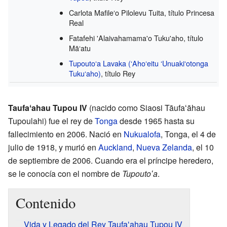
Carlota Mafileʻo Pilolevu Tuita,
título
Princesa
Real
Fatafehi 'Alaivahamama'o Tuku'aho,
título
Māʻatu
Tupoutoʻa Lavaka (ʻAhoʻeitu ʻUnuakiʻotonga
Tukuʻaho)
,
título
Rey
Taufaʻahau Tupou IV
(nacido como Siaosi Tāufaʻāhau
Tupoulahi) fue el rey de
Tonga
desde 1965 hasta su
fallecimiento en 2006. Nació en
Nukualofa
, Tonga, el 4 de
julio de 1918, y murió en
Auckland
,
Nueva Zelanda
, el 10
de septiembre de 2006. Cuando era el príncipe heredero,
se le conocía con el nombre de
Tupoutoʻa
.
Contenido
Vida y Legado del Rey Taufaʻahau Tupou IV