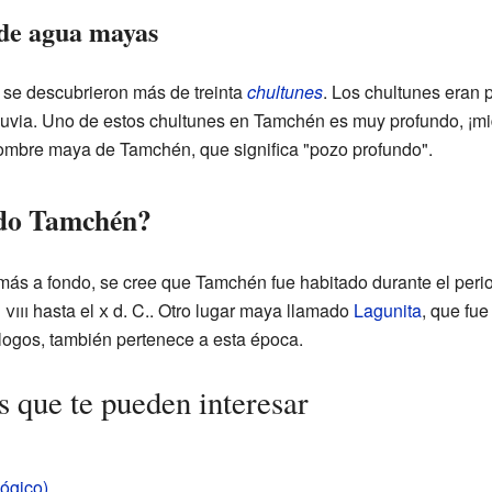
 de agua mayas
 se descubrieron más de treinta
chultunes
. Los chultunes eran 
uvia. Uno de estos chultunes en Tamchén es muy profundo, ¡mi
 nombre maya de Tamchén, que significa "pozo profundo".
ado Tamchén?
más a fondo, se cree que Tamchén fue habitado durante el perio
l
viii
hasta el
x
d. C.. Otro lugar maya llamado
Lagunita
, que fu
logos, también pertenece a esta época.
 que te pueden interesar
ógico)